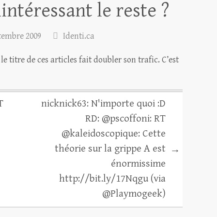
inintéressant le reste ?
tembre 2009
Identi.ca
e titre de ces articles fait doubler son trafic. C’est
T
nicknick63: N'importe quoi :D
RD: @pscoffoni: RT
@kaleidoscopique: Cette
théorie sur la grippe A est
→
énormissime
http://bit.ly/17Nqgu (via
@Playmogeek)