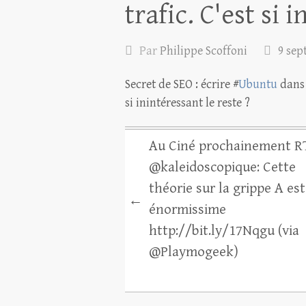
trafic. C'est si 
Par
Philippe Scoffoni
9 sep
Secret de SEO : écrire #
Ubuntu
dans l
si inintéressant le reste ?
Au Ciné prochainement R
@kaleidoscopique: Cette
théorie sur la grippe A est
←
énormissime
http://bit.ly/17Nqgu (via
@Playmogeek)