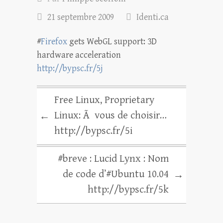
21 septembre 2009
Identi.ca
#
Firefox
gets WebGL support: 3D
hardware acceleration
http://bypsc.fr/5j
Free Linux, Proprietary
Linux: Ã vous de choisir…
←
http://bypsc.fr/5i
#breve : Lucid Lynx : Nom
de code d’#Ubuntu 10.04
→
http://bypsc.fr/5k