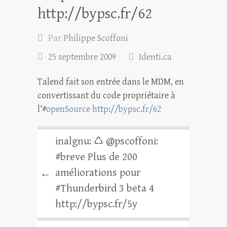
http://bypsc.fr/62
Par
Philippe Scoffoni
25 septembre 2009
Identi.ca
Talend fait son entrée dans le MDM, en
convertissant du code propriétaire à
l’#
openSource
http://bypsc.fr/62
inalgnu: ♺ @pscoffoni:
#breve Plus de 200
améliorations pour
←
#Thunderbird 3 beta 4
http://bypsc.fr/5y