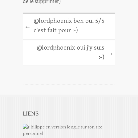
de le supprimer)
@lordphoenix ben oui 5/5
←
c’est fait pour :-)
@lordphoenix oui j’y suis
→
:-)
LIENS