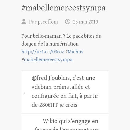
#mabellemereestsympa
Par
pscoffoni
25 mai 2010
Pour belle-maman ? Le pack bitos du
donjon de la numérisation
http://ur1.ca/03eoz
#
Michus
#
mabellemereestsympa
@fred J’oublais, c’est une
#debian préinstallée et
←
configurée en fait, à partir
de 280€HT je crois
Wikio qui s’engage en