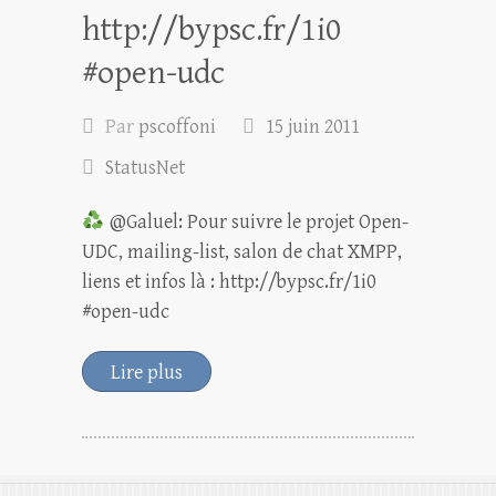
http://bypsc.fr/1i0
#open-udc
Par
pscoffoni
15 juin 2011
StatusNet
@Galuel: Pour suivre le projet Open-
UDC, mailing-list, salon de chat XMPP,
liens et infos là : http://bypsc.fr/1i0
#open-udc
Lire plus