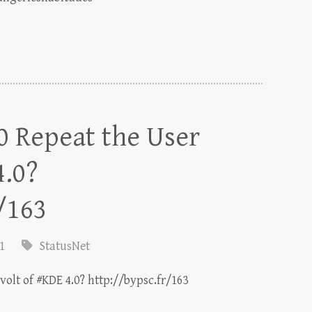
0 Repeat the User
4.0?
/163
1
StatusNet
olt of #KDE 4.0? http://bypsc.fr/163