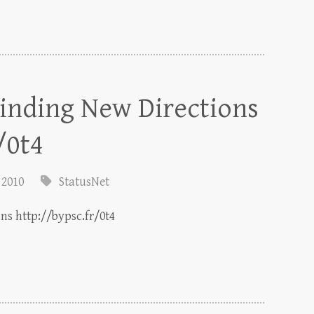
Finding New Directions
/0t4
 2010
StatusNet
ns http://bypsc.fr/0t4