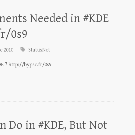
ments Needed in #KDE
fr/0s9
e 2010
StatusNet
 ? http://bypsc.fr/0s9
n Do in #KDE, But Not