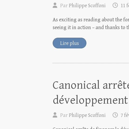
Par
Philippe Scoffoni
11 f
As exciting as reading about the fo
seeing it in action – and thanks to
Lire plus
Canonical arrête
développement 
Par
Philippe Scoffoni
7 fé