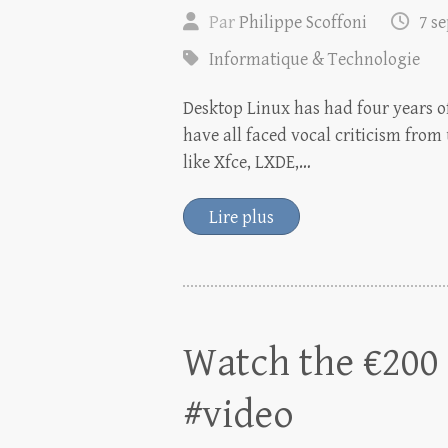
Par
Philippe Scoffoni
7 s
Informatique & Technologie
Desktop Linux has had four years o
have all faced vocal criticism from
like Xfce, LXDE,…
Lire plus
Watch the €200 
#video