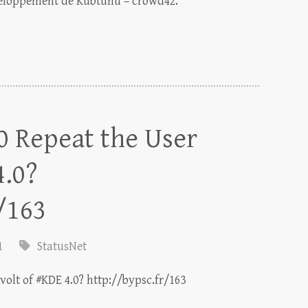
éveloppement de Kubtunu – crowd42.
0 Repeat the User
4.0?
/163
1
StatusNet
olt of #KDE 4.0? http://bypsc.fr/163