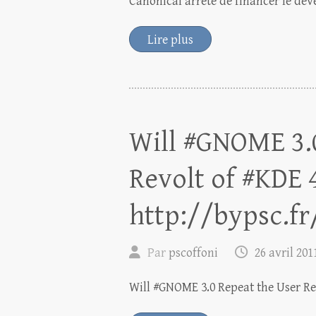
Canonical arrête de financer le d
Lire plus
Will #GNOME 3.
Revolt of #KDE 
http://bypsc.fr
Par
pscoffoni
26 avril 201
Will #GNOME 3.0 Repeat the User Rev