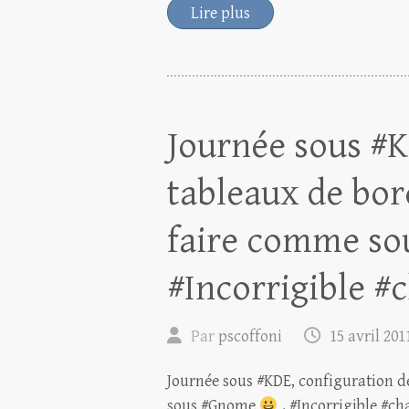
Lire plus
Journée sous #K
tableaux de bor
faire comme so
#Incorrigible #
Par
pscoffoni
15 avril 201
Journée sous #KDE, configuration d
sous #Gnome
. #Incorrigible #c