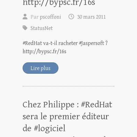
http://bypsc.fr/16s
Par
pscoffoni
30 mars 2011
StatusNet
#RedHat va-t-il racheter #Jaspersoft ?
http://bypsc.fr/16s
Lire plus
Chez Philippe : #RedHat
sera le premier éditeur
de #logiciel