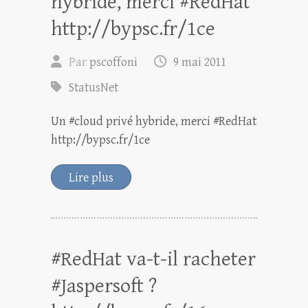
hybride, merci #RedHat
http://bypsc.fr/1ce
Par
pscoffoni
9 mai 2011
StatusNet
Un #cloud privé hybride, merci #RedHat
http://bypsc.fr/1ce
Lire plus
#RedHat va-t-il racheter
#Jaspersoft ?