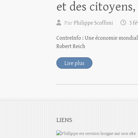
et des citoye
Par
Philippe Scoffoni
3 fé
ContreInfo : Une économie mondialis
Robert Reich
Lire plus
LIENS