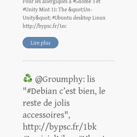
Pour les allergiques à #Gnome 3 et
#Unity Mint 11: The &quot;Un-
Unity&quot; #Ubuntu desktop Linux
http://bypsc.fr/1ec
Lire plus
@Groumphy: lis
"#Debian c’est bien, le
reste de jolis
accessoires",
http://bypsc.fr/1bk