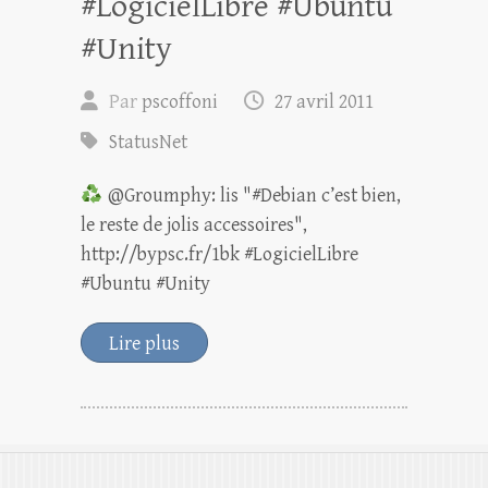
#LogicielLibre #Ubuntu
#Unity
Par
pscoffoni
27 avril 2011
StatusNet
@Groumphy: lis "#Debian c’est bien,
le reste de jolis accessoires",
http://bypsc.fr/1bk #LogicielLibre
#Ubuntu #Unity
Lire plus