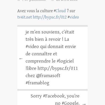
Avez vous la culture #
Cloud
? sur
tv4it.net
http://bypsc.fr/012
#
video
je m’en souviens, c’était
très bien à revoir ! La
#video qui donnait envie
de connaître et
←
comprendre le #logiciel
!libre http://bypsc.fr/011
chez @framasoft
#framablog
Sorry #Facebook, you’re
no #Google.
→