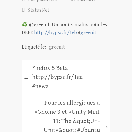
StatusNet
@greenit: Un bonus-malus pour les
DEEE
http://bypsc.fr/1eb
#
greenit
Etiqueté le:
greenit
Firefox 5 Beta
http://bypsc.fr/1ea
←
#news
Pour les allergiques à
#Gnome 3 et #Unity Mint
11: The &quot;Un-
→
Unity&quot; #Ubuntu