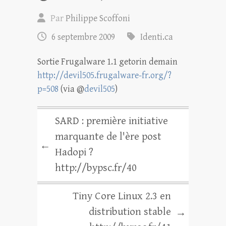
Par
Philippe Scoffoni
6 septembre 2009
Identi.ca
Sortie Frugalware 1.1 getorin demain
http://devil505.frugalware-fr.org/?
p=508
(via @
devil505
)
SARD : première initiative
marquante de l'ère post
←
Hadopi ?
http://bypsc.fr/40
Tiny Core Linux 2.3 en
distribution stable
→