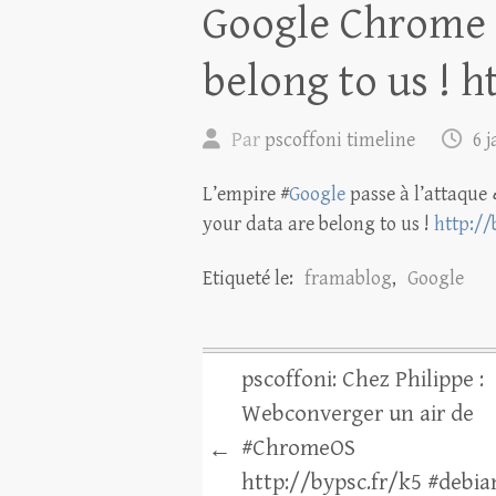
Google Chrome :
belong to us ! h
Par
pscoffoni timeline
6 
L’empire #
Google
passe à l’attaque
your data are belong to us !
http://
Etiqueté le:
framablog
,
Google
pscoffoni: Chez Philippe :
Webconverger un air de
#ChromeOS
←
http://bypsc.fr/k5 #debia