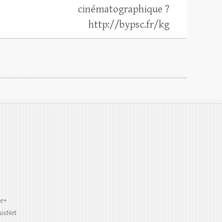
cinématographique ?
http://bypsc.fr/kg
le+
tusNet