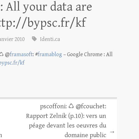
 All your data are
ttp://bypsc.fr/kf
janvier 2010
Identi.ca
 ♺ @
framasoft
: #
framablog
– Google Chrome : All
bypsc.fr/kf
pscoffoni: ♺ @fcouchet:
Rapport Zelnik (p.10): vers un
péage devant les oeuvres du
→
n
domaine public