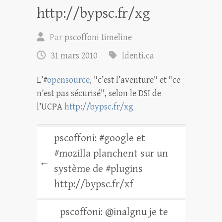
http://bypsc.fr/xg
Par
pscoffoni timeline
31 mars 2010
Identi.ca
L’#
opensource
, "c’est l’aventure" et "ce
n’est pas sécurisé", selon le DSI de
l’UCPA
http://bypsc.fr/xg
pscoffoni: #google et
#mozilla planchent sur un
←
système de #plugins
http://bypsc.fr/xf
pscoffoni: @inalgnu je te