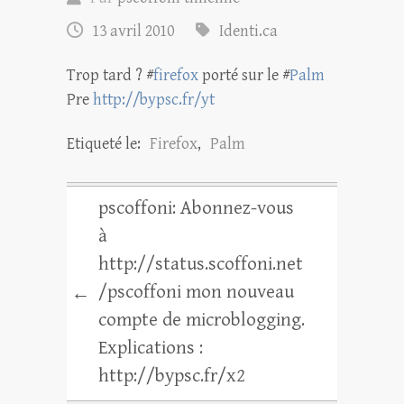
13 avril 2010
Identi.ca
Trop tard ? #
firefox
porté sur le #
Palm
Pre
http://bypsc.fr/yt
Etiqueté le:
Firefox
,
Palm
pscoffoni: Abonnez-vous
à
http://status.scoffoni.net
/pscoffoni mon nouveau
←
compte de microblogging.
Explications :
http://bypsc.fr/x2