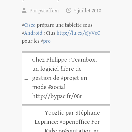
Par
pscoffoni
5 juillet 2010
#
Cisco
prépare une tablette sous
#
Android
: Cius
http://lu.cx/eJyVeC
pour les #
pro
Chez Philippe : Teambox,
un logiciel !libre de
gestion de #projet en
←
mode #social
http://bypsc.fr/08r
Yooztic par Stéphane
Leprince: #openoffice For
Kids: présentation en
→