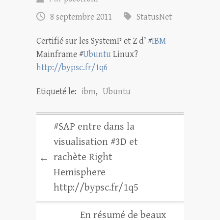
8 septembre 2011
StatusNet
Certifié sur les SystemP et Z d’ #
IBM
Mainframe #
Ubuntu
Linux?
http://bypsc.fr/1q6
Etiqueté le:
ibm
,
Ubuntu
#SAP entre dans la
visualisation #3D et
rachète Right
←
Hemisphere
http://bypsc.fr/1q5
En résumé de beaux